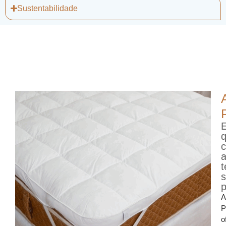
Sustentabilidade
a
p
A
P
o