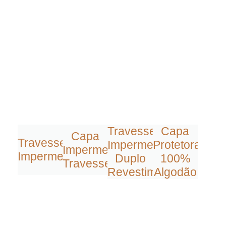
Travesseiro
Capa
Capa
Travesseiro
Impermeável
Protetora
Impermeável
Impermeável
Duplo
100%
Travesseiro
Revestimento
Algodão