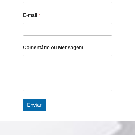
E-mail
*
*
Comentário ou Mensagem
E
-
m
a
i
l
N
o
m
e
Enviar