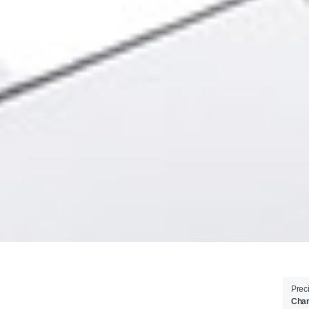
Prec
Cham